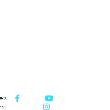
INC.
neau