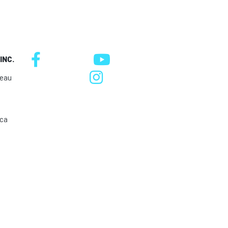
INC.
neau
.ca