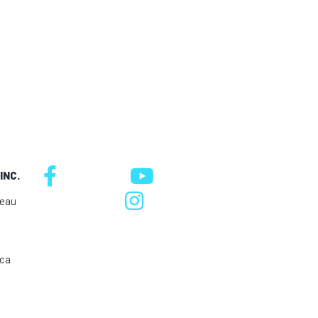
INC.
neau
.ca