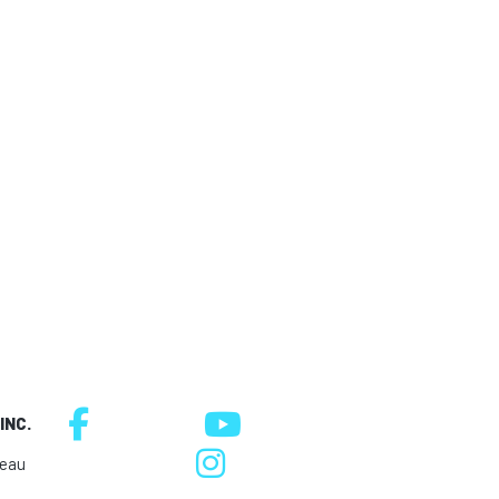
INC.
neau