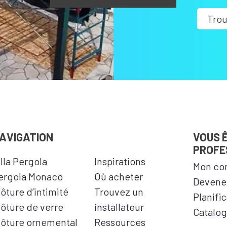
Trou
AVIGATION
VOUS 
PROFE
illa Pergola
Inspirations
Mon co
ergola Monaco
Où acheter
Devenez
lôture d’intimité
Trouvez un
Planifi
lôture de verre
installateur
Catalog
lôture ornemental
Ressources