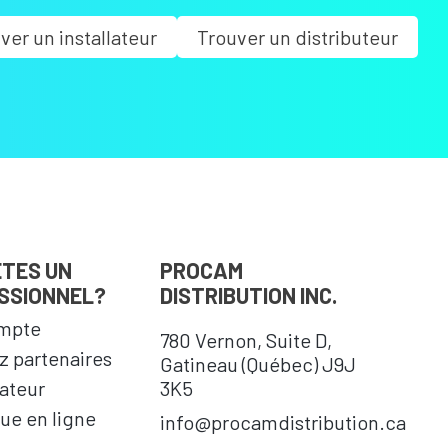
ver un installateur
Trouver un distributeur
ÊTES UN
PROCAM
SSIONNEL?
DISTRIBUTION INC.
mpte
780 Vernon, Suite D,
 partenaires
Gatineau (Québec) J9J
cateur
3K5
ue en ligne
info@procamdistribution.ca