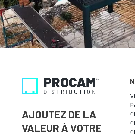
N
V
P
AJOUTEZ DE LA
C
C
VALEUR À VOTRE
C