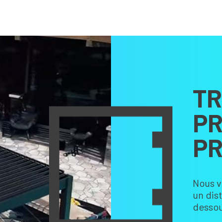
TR
PR
PR
Nous v
un dis
dessou