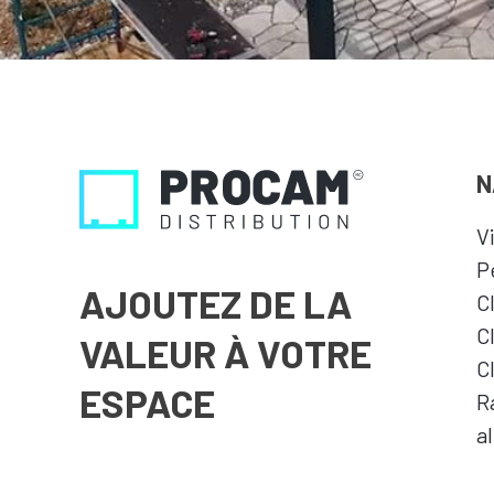
N
V
P
AJOUTEZ DE LA
C
C
VALEUR À VOTRE
C
ESPACE
R
a