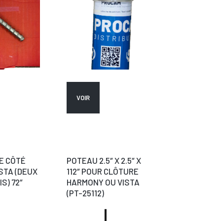
VOIR
DE CÔTÉ
POTEAU 2.5″ X 2.5″ X
STA (DEUX
112″ POUR CLÔTURE
IS) 72″
HARMONY OU VISTA
(PT-25112)