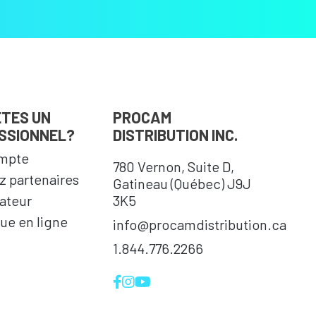
ÊTES UN
PROCAM
SSIONNEL?
DISTRIBUTION INC.
mpte
780 Vernon, Suite D,
 partenaires
Gatineau (Québec) J9J
cateur
3K5
ue en ligne
info@procamdistribution.ca
1.844.776.2266