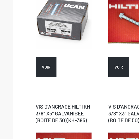
VOIR
VOIR
VIS D’ANCRAGE HILTI KH
VIS D’ANCRAG
3/8″ X5″ GALVANISÉE
3/8″ X3″ GAL
(BOITE DE 30)(KH-385)
(BOITE DE 50
X
R