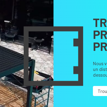
TR
PR
PR
Nous v
un dis
dessou
Trou