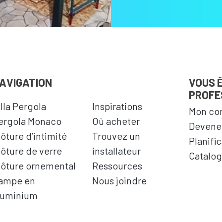
AVIGATION
VOUS 
PROFE
illa Pergola
Inspirations
Mon co
ergola Monaco
Où acheter
Devenez
lôture d’intimité
Trouvez un
Planifi
lôture de verre
installateur
Catalog
lôture ornemental
Ressources
ampe en
Nous joindre
luminium