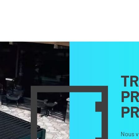
TR
PR
PR
Nous v