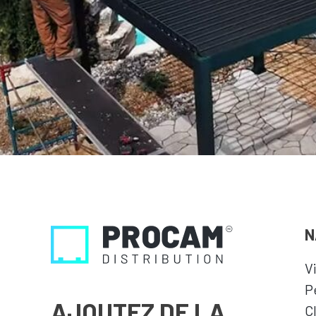
N
V
P
AJOUTEZ DE LA
C