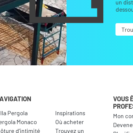
un dis
dessou
Trou
AVIGATION
VOUS 
PROFE
illa Pergola
Inspirations
Mon co
ergola Monaco
Où acheter
Devenez
lôture d’intimité
Trouvez un