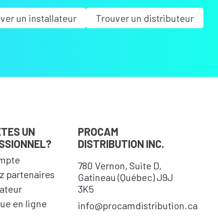
ver un installateur
Trouver un distributeur
ÊTES UN
PROCAM
SSIONNEL?
DISTRIBUTION INC.
mpte
780 Vernon, Suite D,
 partenaires
Gatineau (Québec) J9J
cateur
3K5
ue en ligne
info@procamdistribution.ca