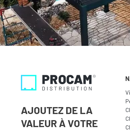
N
V
P
AJOUTEZ DE LA
C
C
VALEUR À VOTRE
C