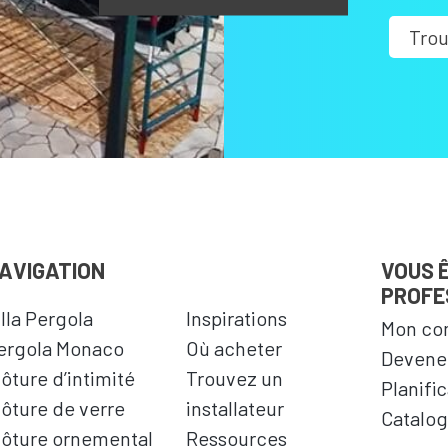
Trou
AVIGATION
VOUS 
PROFE
illa Pergola
Inspirations
Mon co
ergola Monaco
Où acheter
Devenez
lôture d’intimité
Trouvez un
Planifi
lôture de verre
installateur
Catalog
lôture ornemental
Ressources