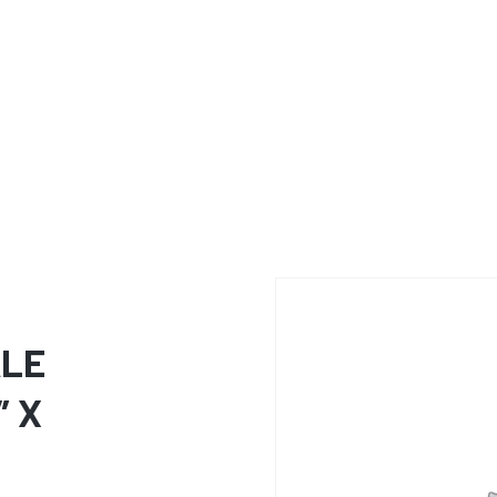
ALE
″ X