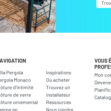
Trou
AVIGATION
VOUS 
PROFE
illa Pergola
Inspirations
Mon co
ergola Monaco
Où acheter
Devenez
lôture d’intimité
Trouvez un
Planifi
lôture de verre
installateur
Catalog
lôture ornemental
Ressources
ampe en
Nous joindre