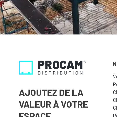
N
V
P
AJOUTEZ DE LA
C
C
VALEUR À VOTRE
C
ESPACE
R