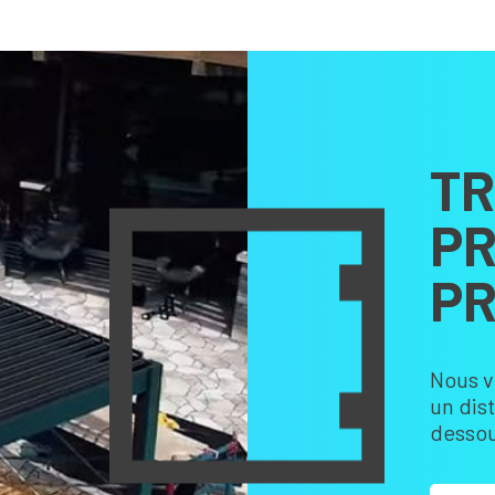
TR
PR
PR
Nous v
un dis
dessou