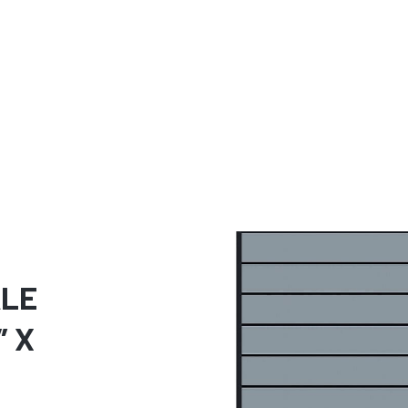
ALE
″ X