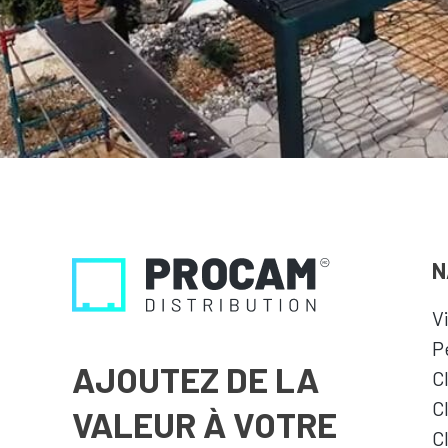
N
V
P
AJOUTEZ DE LA
C
C
VALEUR À VOTRE
C