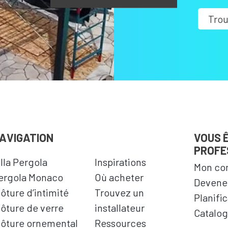
Trou
AVIGATION
VOUS 
PROFE
illa Pergola
Inspirations
Mon co
ergola Monaco
Où acheter
Devenez
lôture d’intimité
Trouvez un
Planifi
lôture de verre
installateur
Catalog
lôture ornemental
Ressources