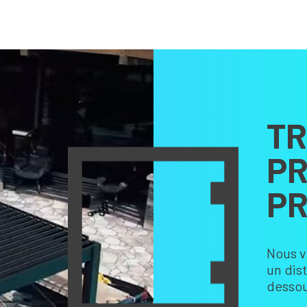
TR
PR
PR
Nous v
un dis
dessou