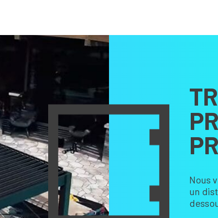
TR
PR
PR
Nous v
un dis
dessou