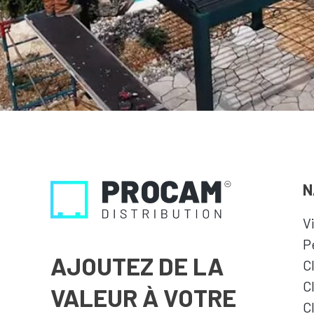
N
V
P
AJOUTEZ DE LA
C
C
VALEUR À VOTRE
C