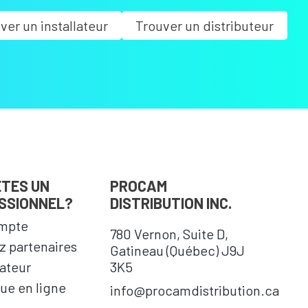
ver un installateur
Trouver un distributeur
ÊTES UN
PROCAM
SSIONNEL?
DISTRIBUTION INC.
mpte
780 Vernon, Suite D,
 partenaires
Gatineau (Québec) J9J
cateur
3K5
ue en ligne
info@procamdistribution.ca