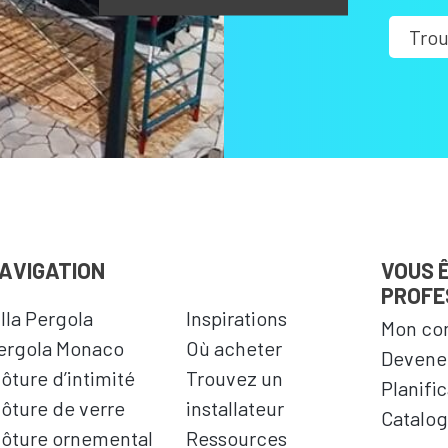
Trou
AVIGATION
VOUS 
PROFE
illa Pergola
Inspirations
Mon co
ergola Monaco
Où acheter
Devenez
lôture d’intimité
Trouvez un
Planifi
lôture de verre
installateur
Catalog
lôture ornemental
Ressources