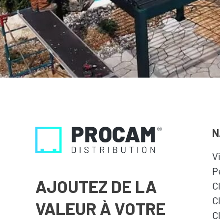
N
V
P
AJOUTEZ DE LA
C
C
VALEUR À VOTRE
C