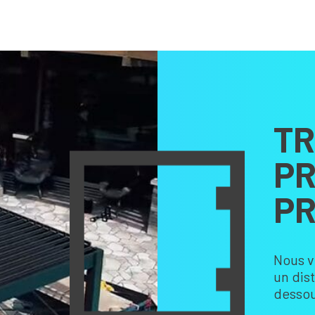
TR
PR
PR
Nous v
un dis
dessou