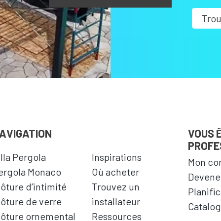
Trou
AVIGATION
VOUS 
PROFE
illa Pergola
Inspirations
Mon co
ergola Monaco
Où acheter
Devenez
lôture d’intimité
Trouvez un
Planifi
lôture de verre
installateur
Catalog
lôture ornemental
Ressources