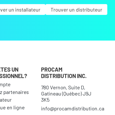
ver un installateur
Trouver un distributeur
ÊTES UN
PROCAM
SSIONNEL?
DISTRIBUTION INC.
mpte
780 Vernon, Suite D,
 partenaires
Gatineau (Québec) J9J
cateur
3K5
ue en ligne
info@procamdistribution.ca