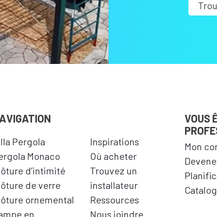
Trou
AVIGATION
VOUS 
PROFE
illa Pergola
Inspirations
Mon co
ergola Monaco
Où acheter
Devenez
lôture d’intimité
Trouvez un
Planifi
lôture de verre
installateur
Catalog
lôture ornemental
Ressources
ampe en
Nous joindre