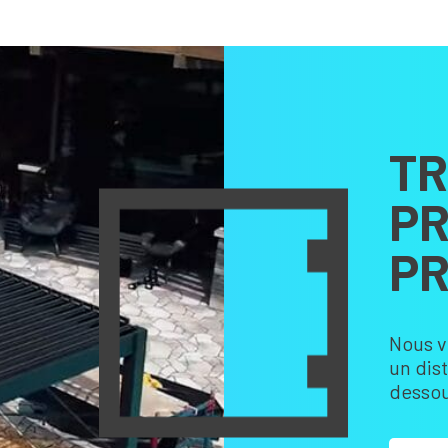
TR
PR
PR
Nous v
un dis
dessou