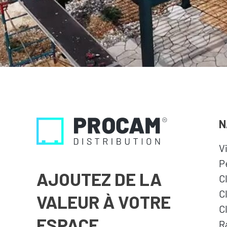
N
V
P
AJOUTEZ DE LA
C
C
VALEUR À VOTRE
C
ESPACE
R