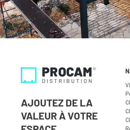
N
V
P
AJOUTEZ DE LA
C
C
VALEUR À VOTRE
C
ESPACE
R