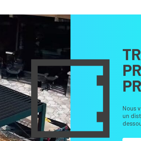
TR
PR
PR
Nous v
un dis
dessou