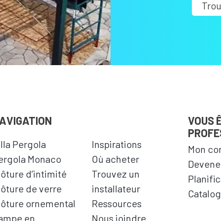
Trou
AVIGATION
VOUS 
PROFE
illa Pergola
Inspirations
Mon co
ergola Monaco
Où acheter
Devenez
lôture d’intimité
Trouvez un
Planifi
lôture de verre
installateur
Catalog
lôture ornemental
Ressources
ampe en
Nous joindre