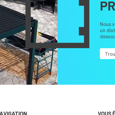
PR
Nous v
un dis
dessou
Trou
AVIGATION
VOUS 