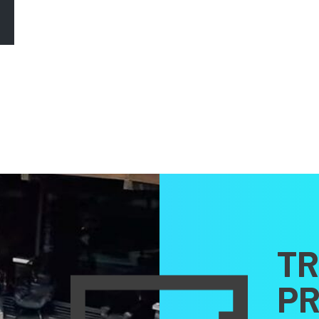
TR
PR