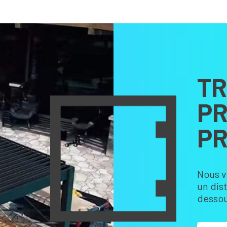
TR
PR
PR
Nous v
un dis
dessou