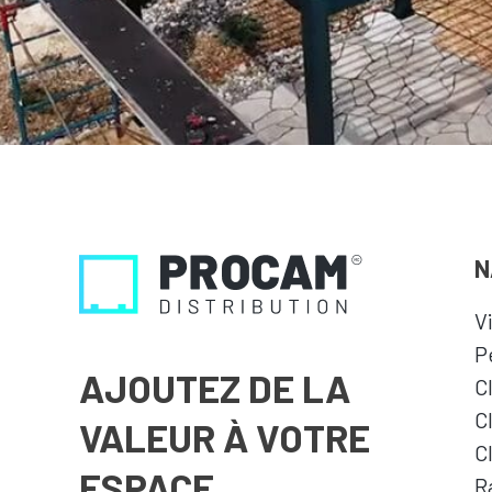
N
V
P
AJOUTEZ DE LA
C
C
VALEUR À VOTRE
C
ESPACE
R