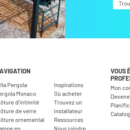
Trou
AVIGATION
VOUS 
PROFE
illa Pergola
Inspirations
Mon co
ergola Monaco
Où acheter
Devenez
lôture d’intimité
Trouvez un
Planifi
lôture de verre
installateur
Catalog
lôture ornemental
Ressources
ampe en
Nous joindre