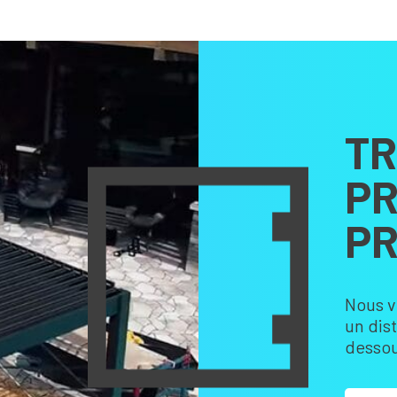
TR
PR
PR
Nous v
un dis
dessou