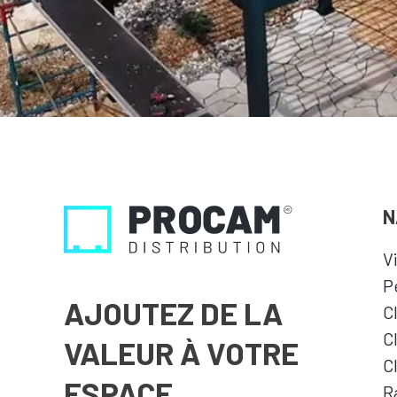
N
V
P
AJOUTEZ DE LA
C
C
VALEUR À VOTRE
C
ESPACE
R