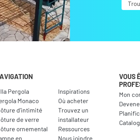
Trou
AVIGATION
VOUS 
PROFE
illa Pergola
Inspirations
Mon co
ergola Monaco
Où acheter
Devenez
lôture d’intimité
Trouvez un
Planifi
lôture de verre
installateur
Catalog
lôture ornemental
Ressources
ampe en
Nous joindre