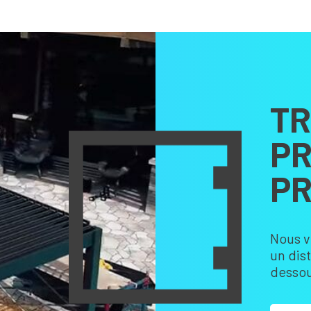
TR
PR
PR
Nous v
un dis
dessou