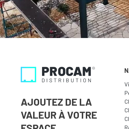
N
V
P
AJOUTEZ DE LA
C
C
VALEUR À VOTRE
C
ESPACE
R