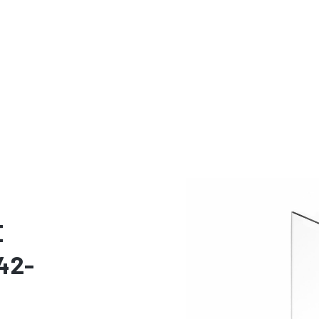
E
42-