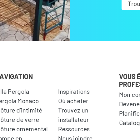
Trou
AVIGATION
VOUS 
PROFE
illa Pergola
Inspirations
Mon co
ergola Monaco
Où acheter
Devenez
lôture d’intimité
Trouvez un
Planifi
lôture de verre
installateur
Catalog
lôture ornemental
Ressources
ampe en
Nous joindre