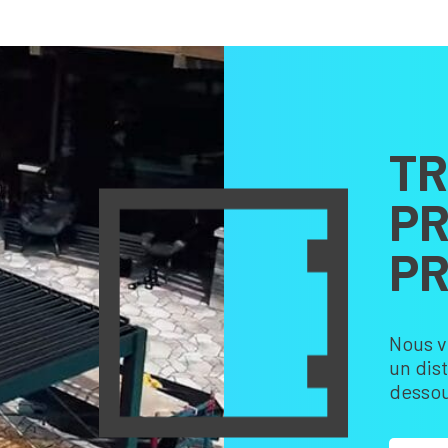
TR
PR
PR
Nous v
un dis
dessou