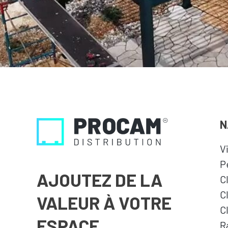
N
V
P
AJOUTEZ DE LA
C
C
VALEUR À VOTRE
C
ESPACE
R