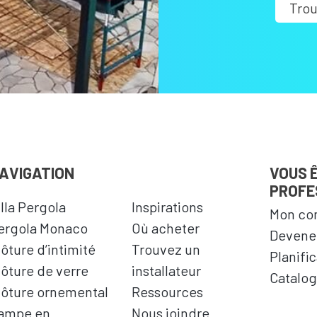
Trou
AVIGATION
VOUS 
PROFE
illa Pergola
Inspirations
Mon co
ergola Monaco
Où acheter
Devenez
lôture d’intimité
Trouvez un
Planifi
lôture de verre
installateur
Catalog
lôture ornemental
Ressources
ampe en
Nous joindre