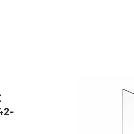
E
42-