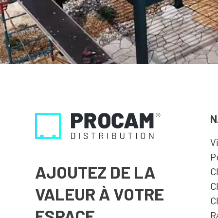
N
V
P
AJOUTEZ DE LA
C
C
VALEUR À VOTRE
C
ESPACE
R