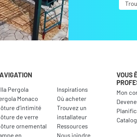
Trou
AVIGATION
VOUS 
PROFE
illa Pergola
Inspirations
Mon co
ergola Monaco
Où acheter
Devenez
lôture d’intimité
Trouvez un
Planifi
lôture de verre
installateur
Catalog
lôture ornemental
Ressources
ampe en
Nous joindre