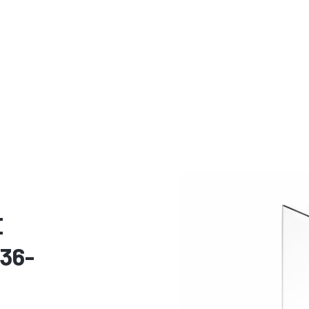
E
V36-