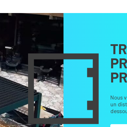
TR
PR
PR
Nous v
un dis
dessou