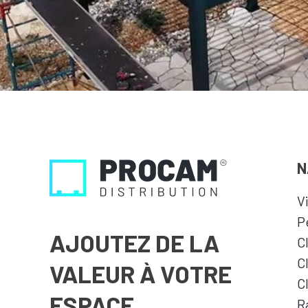
N
V
P
AJOUTEZ DE LA
C
C
VALEUR À VOTRE
C
ESPACE
R