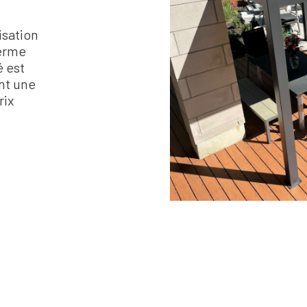
isation
terme
é est
nt une
rix