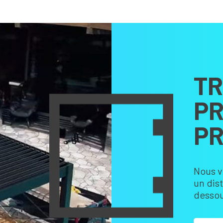
TR
PR
PR
Nous v
un dis
dessou