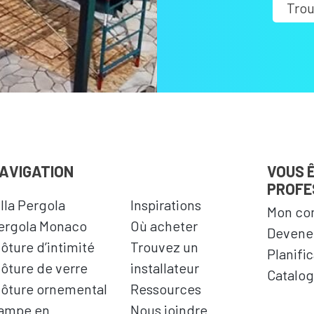
Trou
AVIGATION
VOUS 
PROFE
illa Pergola
Inspirations
Mon co
ergola Monaco
Où acheter
Devenez
lôture d’intimité
Trouvez un
Planifi
lôture de verre
installateur
Catalog
lôture ornemental
Ressources
ampe en
Nous joindre