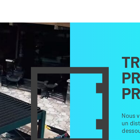
TR
PR
PR
Nous v
un dis
dessou