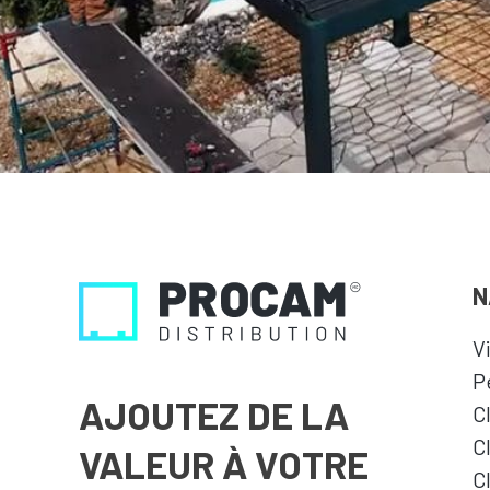
N
V
P
AJOUTEZ DE LA
C
C
VALEUR À VOTRE
C