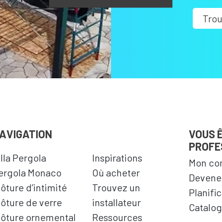
Trou
AVIGATION
VOUS 
PROFE
illa Pergola
Inspirations
Mon co
ergola Monaco
Où acheter
Devenez
lôture d’intimité
Trouvez un
Planifi
lôture de verre
installateur
Catalog
lôture ornemental
Ressources