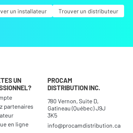
ver un installateur
Trouver un distributeur
ÊTES UN
PROCAM
SSIONNEL?
DISTRIBUTION INC.
mpte
780 Vernon, Suite D,
 partenaires
Gatineau (Québec) J9J
cateur
3K5
ue en ligne
info@procamdistribution.ca