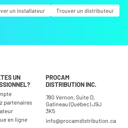
ver un installateur
Trouver un distributeur
ÊTES UN
PROCAM
SSIONNEL?
DISTRIBUTION INC.
mpte
780 Vernon, Suite D,
 partenaires
Gatineau (Québec) J9J
cateur
3K5
ue en ligne
info@procamdistribution.ca