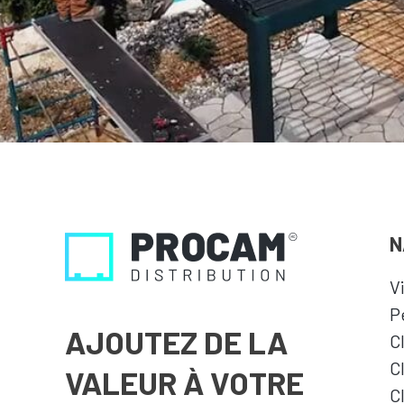
N
V
P
AJOUTEZ DE LA
C
C
VALEUR À VOTRE
C