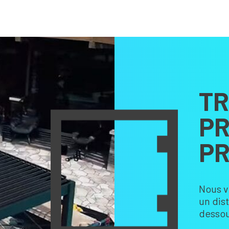
TR
PR
PR
Nous v
un dis
dessou