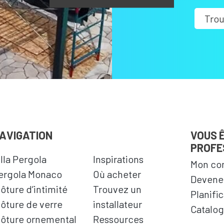
Trou
AVIGATION
VOUS 
PROFE
illa Pergola
Inspirations
Mon co
ergola Monaco
Où acheter
Devenez
lôture d’intimité
Trouvez un
Planifi
lôture de verre
installateur
Catalog
lôture ornemental
Ressources