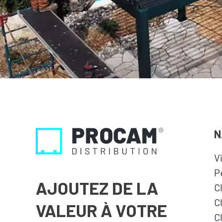
N
V
P
AJOUTEZ DE LA
C
C
VALEUR À VOTRE
C