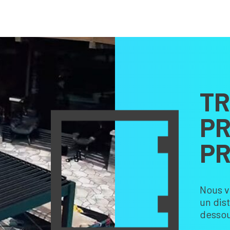
TR
PR
PR
Nous v
un dis
dessou