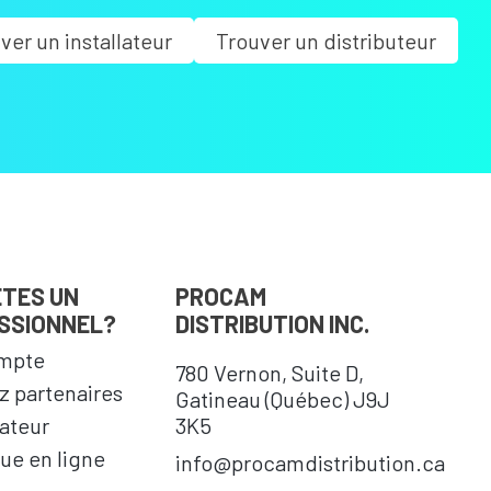
ver un installateur
Trouver un distributeur
ÊTES UN
PROCAM
SSIONNEL?
DISTRIBUTION INC.
mpte
780 Vernon, Suite D,
 partenaires
Gatineau (Québec) J9J
cateur
3K5
ue en ligne
info@procamdistribution.ca