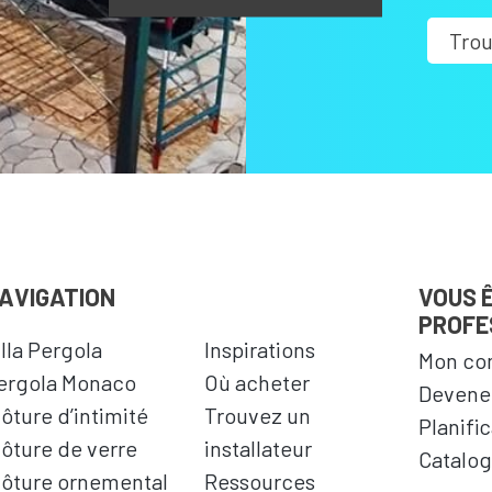
Trou
AVIGATION
VOUS 
PROFE
illa Pergola
Inspirations
Mon co
ergola Monaco
Où acheter
Devenez
lôture d’intimité
Trouvez un
Planifi
lôture de verre
installateur
Catalog
lôture ornemental
Ressources