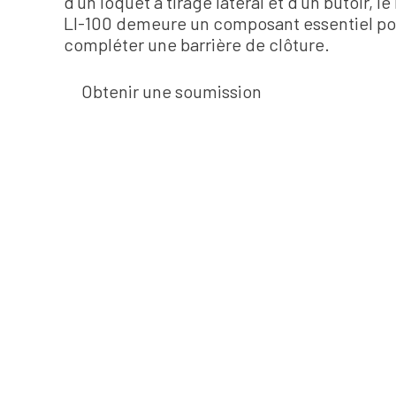
d’un loquet à tirage latéral et d’un butoir, le
LI-100 demeure un composant essentiel po
compléter une barrière de clôture.
Obtenir une soumission