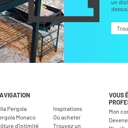
un dis
dessou
Trou
AVIGATION
VOUS 
PROFE
illa Pergola
Inspirations
Mon co
ergola Monaco
Où acheter
Devenez
lôture d’intimité
Trouvez un