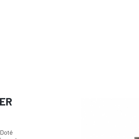
IER
 Doté