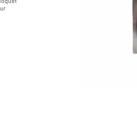
 loquet
ur