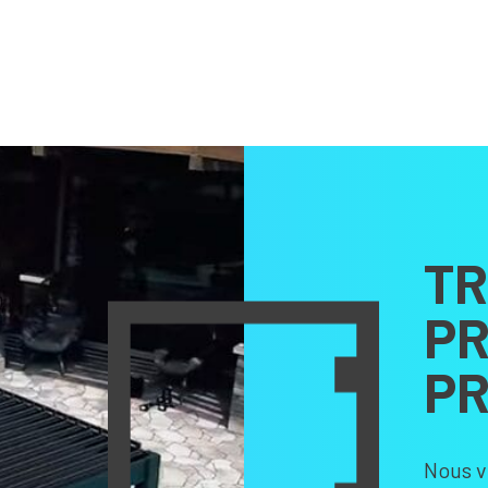
TR
PR
PR
Nous v