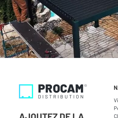
N
V
P
AJOUTEZ DE LA
C