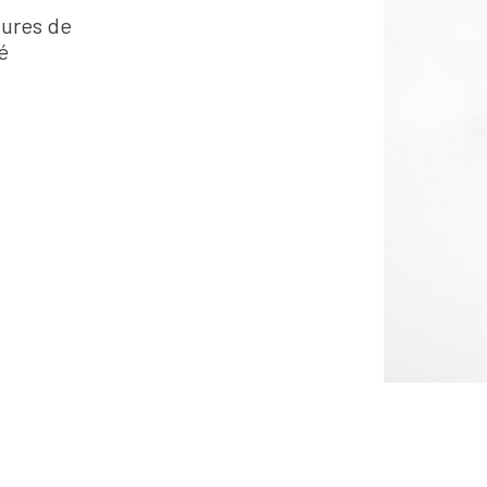
tures de
é