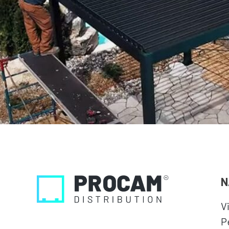
N
V
P