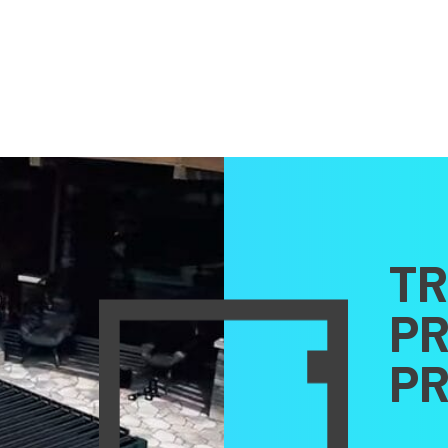
TR
PR
PR