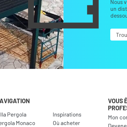
Nous v
un dis
dessou
Trou
AVIGATION
VOUS 
PROFE
illa Pergola
Inspirations
Mon co
ergola Monaco
Où acheter
Devenez