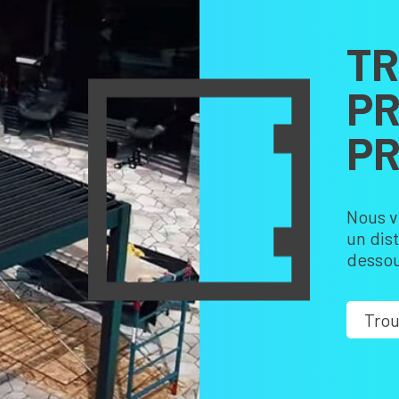
TR
PR
PR
Nous v
un dis
dessou
Trou