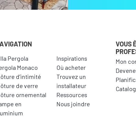
AVIGATION
VOUS 
PROFE
illa Pergola
Inspirations
Mon co
ergola Monaco
Où acheter
Devenez
lôture d’intimité
Trouvez un
Planifi
lôture de verre
installateur
Catalog
lôture ornemental
Ressources
ampe en
Nous joindre
luminium