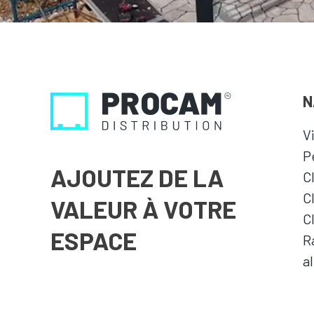
N
V
P
AJOUTEZ DE LA
C
C
VALEUR À VOTRE
C
ESPACE
R
a